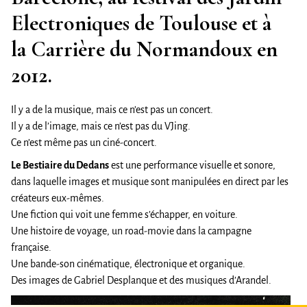
Flawd, Only Love
Electroniques de Toulouse et à
Clip, Collectif Lacune, 2016
Zanz in Lenfer / Moriarty
la Carrière du Normandoux en
Commande, Collectif Lacune, 2016
2012.
Le Bestiaire du dedans
Collaboration avec Arandel, 2012-2013
Il y a de la musique, mais ce n’est pas un concert.
Les fontaines magiques
Il y a de l’image, mais ce n’est pas du VJing.
Commande P.N.R. - Parc Naturel des Landes, 2007
Ce n’est même pas un ciné-concert.
Le Bestiaire du Dedans
est une performance visuelle et sonore,
dans laquelle images et musique sont manipulées en direct par les
créateurs eux-mêmes.
Une fiction qui voit une femme s’échapper, en voiture.
Une histoire de voyage, un road-movie dans la campagne
française.
Une bande-son cinématique, électronique et organique.
Des images de Gabriel Desplanque et des musiques d’Arandel.