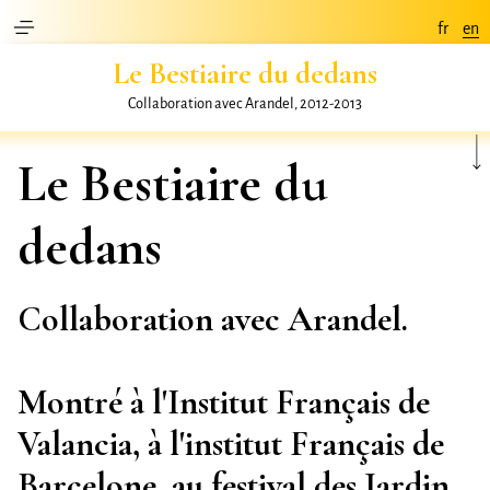
fr
en
Le Bestiaire du dedans
*
La
nouvelle
se répandit vite.
Collaboration avec Arandel, 2012-2013
Il arrivait enfin à
projet
er des
film
Le Bestiaire du
s
dedans
et parfois tout
autre chose
de son propre
nombril
.
Collaboration avec Arandel.
C'est pas la fin du monde
Montré à l'Institut Français de
Projet de roman graphique, en cours, 2019
Eldorado
Valancia, à l'institut Français de
Commission, Vuitton Fondation, Vuitton Radio, 2016
Barcelone, au festival des Jardin